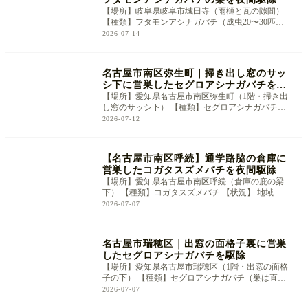
【場所】岐阜県岐阜市城田寺（雨樋と瓦の隙間）
【種類】フタモンアシナガバチ（成虫20〜30匹ほ
ど） 【状況】 「雨樋のあたりで最
2026-07-14
名古屋市南区弥生町｜掃き出し窓のサッ
シ下に営巣したセグロアシナガバチを夜
間駆除
【場所】愛知県名古屋市南区弥生町（1階・掃き出
し窓のサッシ下） 【種類】セグロアシナガバチ
（巣は直径10cmほど、成虫20匹前後）
2026-07-12
【名古屋市南区呼続】通学路脇の倉庫に
営巣したコガタスズメバチを夜間駆除
【場所】愛知県名古屋市南区呼続（倉庫の庇の梁
下） 【種類】コガタスズメバチ 【状況】 地域の
自治会様より「お神輿を保管してい
2026-07-07
名古屋市瑞穂区｜出窓の面格子裏に営巣
したセグロアシナガバチを駆除
【場所】愛知県名古屋市瑞穂区（1階・出窓の面格
子の下） 【種類】セグロアシナガバチ（巣は直径
10cmほど、成虫7匹前後） 【状況】
2026-07-07