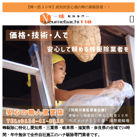
【蜂一筋３０年】絶対的安心感の蜂の巣駆除屋！！

蜂駆除に特化し愛知県・三重県・岐阜県・滋賀県・奈良県の全域で24時
間・年中無休で全件自社施工のハチ駆除専門業者です。