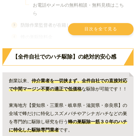
お電話やメールの無料相談・無料見積はこち
ら
防除作業監督者が在籍しています。
目次を全て見る
蜂の巣駆除料金
東海テレビ スタイルプラスに蜂駆除職人として
【全件自社でのハチ駆除】の絶対的安心感
TV出演
MIE 祝祭博覧会で指名より創業３０年
お客様の声 ー口コミー
創業以来、
仲介業者を一切挟まず、全件自社での直接対応
で中間マージン不要の適正で低価格
な駆除が可能です！！
当社のハチ（蜂の巣）駆除の特徴と強み
最新のハチ駆除事例
東海地方【愛知県・三重県・岐阜県・滋賀県・奈良県】の
全域で蜂だけに特化しスズメバチやアシナガハチなどの巣
蜂駆除でよくある質問ーQ＆A
を専門的に駆除し研究を行う
蜂の巣駆除一筋３０年のハチ
蜂駆除業者選びで失敗しないために
に特化した駆除専門業者
です。