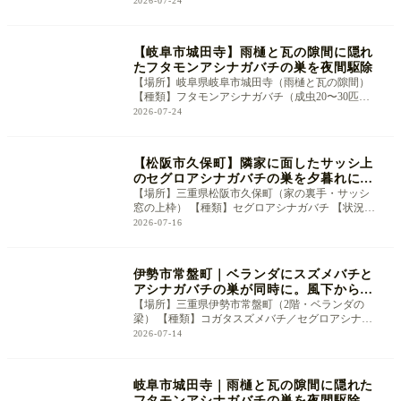
2026-07-24
【岐阜市城田寺】雨樋と瓦の隙間に隠れ
NEW
たフタモンアシナガバチの巣を夜間駆除
【場所】岐阜県岐阜市城田寺（雨樋と瓦の隙間）
【種類】フタモンアシナガバチ（成虫20〜30匹ほ
ど） 【状況】 「雨樋のあたりで最
2026-07-24
【松阪市久保町】隣家に面したサッシ上
のセグロアシナガバチの巣を夕暮れに駆
除
【場所】三重県松阪市久保町（家の裏手・サッシ
窓の上枠） 【種類】セグロアシナガバチ 【状況】
「裏のお宅の方に教えてもらって
2026-07-16
伊勢市常盤町｜ベランダにスズメバチと
アシナガバチの巣が同時に。風下から順
に駆除
【場所】三重県伊勢市常盤町（2階・ベランダの
梁） 【種類】コガタスズメバチ／セグロアシナガ
バチ（2つの巣が同時に営巣） 【状
2026-07-14
岐阜市城田寺｜雨樋と瓦の隙間に隠れた
フタモンアシナガバチの巣を夜間駆除