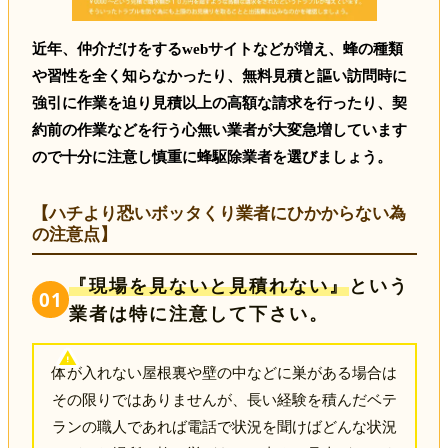
近年、仲介だけをするwebサイトなどが増え、蜂の種類
や習性を全く知らなかったり、無料見積と謳い訪問時に
強引に作業を迫り見積以上の高額な請求を行ったり、契
約前の作業などを行う心無い業者が大変急増しています
ので十分に注意し慎重に蜂駆除業者を選びましょう。
【ハチより恐いボッタくり業者にひかからない為
の注意点】
『現場を見ないと見積れない』
という
01
業者は特に注意して下さい。
体が入れない屋根裏や壁の中などに巣がある場合は
その限りではありませんが、長い経験を積んだベテ
ランの職人であれば電話で状況を聞けばどんな状況