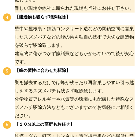
難しい現場や他社に断られた現場も当社にお任せ下さい。
【建造物も破らず特殊駆除】
壁中や屋根裏・鉄筋コンクリート造などの閉鎖空間に営巣
したスズメバチなどの蜂の巣も独自の技術で大切な建造物
を破らず駆除致します。
建造物に傷がつかず修繕費などもかからないので後が安心
です。
【蜂の習性に合わせた駆除】
巣を撤去するだけでは蜂が残ったり再営巣しやすい引っ越
しをするスズメバチも残さず駆除致します。
化学物質アレルギーや水質等の環境にも配慮した特殊なス
ズメバチ駆除方法などもございますのでお気軽にご相談く
ださい。
【１０M以上の高所もお任せ】
鉄塔・ダム・軒下・トンネル・電光掲示板などの場所に営