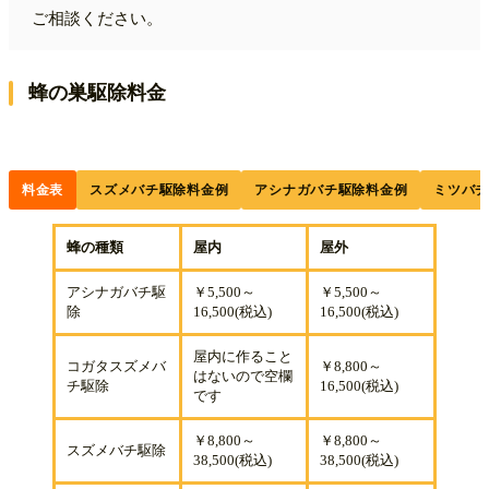
ご相談ください。
蜂の巣駆除料金
料金表
スズメバチ駆除料金例
アシナガバチ駆除料金例
ミツバ
蜂の種類
屋内
屋外
アシナガバチ駆
￥5,500～
￥5,500～
除
16,500(税込)
16,500(税込)
屋内に作ること
コガタスズメバ
￥8,800～
はないので空欄
チ駆除
16,500(税込)
です
￥8,800～
￥8,800～
スズメバチ駆除
38,500(税込)
38,500(税込)