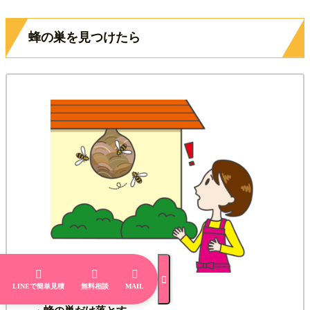
蜂の巣を見つけたら




LINEで簡単見積
無料相談
MAIL
【やってはいけないこと】