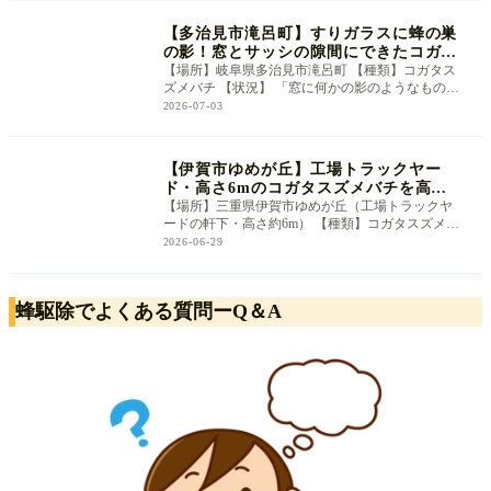
​【多治見市滝呂町】すりガラスに蜂の巣
の影！窓とサッシの隙間にできたコガタ
スズメバチを安全に駆除
【場所】岐阜県多治見市滝呂町 【種類】コガタス
ズメバチ 【状況】 「窓に何かの影のようなものが
あるのに気づいて、外から見たら
2026-07-03
【伊賀市ゆめが丘】工場トラックヤー
ド・高さ6mのコガタスズメバチを高所
作業車なしで駆除
【場所】三重県伊賀市ゆめが丘（工場トラックヤ
ードの軒下・高さ約6m） 【種類】コガタスズメバ
チ 【状況】 「工場のトラックが荷
2026-06-29
蜂駆除でよくある質問ーQ＆A