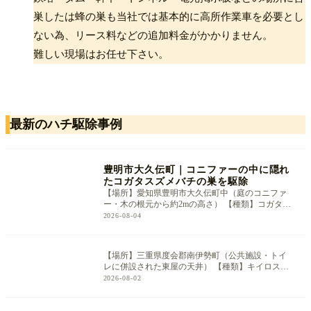
巣したは蜂の巣も当社では基本的に高所作業車を必要とし
ない為、リース料などの追加料金がかかりません。
難しい現場はお任せ下さい。
最新のハチ駆除事例
豊明市大久伝町｜コニファーの中に隠れ
NEW
たコガタスズメバチの巣を駆除
【場所】愛知県豊明市大久伝町中（庭のコニファ
ー・木の根元から約2mの高さ） 【種類】コガタス
ズメバチ（巣はハンドボールほどの
2026-08-04
【場所】三重県度会郡南伊勢町（公共施設・トイ
NEW
レに併設された東屋の天井） 【種類】キイロスズ
メバチ（引っ越し先で作り始めた
2026-08-02