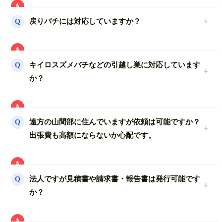
A
当社は、紹介サイトや下請けを一切挟まず完全自社で
戻りバチには対応していますか？
Q
の蜂の巣駆除になります。
よくある紹介サイトからの派遣などは一切ありませ
A
ん。
【ワンシーズンの保証付きです】
キイロスズメバチなどの引越し巣に対応しています
Q
その為、中間マージンや追加料金なども一切発生せず
蜂の種類によっては巣を除去するだけでは戻りバチに
か？
費用や技術の面でも安心してご依頼いただけます。
よる刺傷被害や再営巣も考えられます。
当社は、蜂の習性に合わせた独自の方法で蜂が残らな
A
いよう駆除を行っておりますが、万が一ハチが残った
既存の駆除方法では巣を除去するだけでは大元の巣ま
遠方の山間部に住んでいますが依頼は可能ですか？
Q
り巣を作り直した場合は完全無料で対応致します。
で駆除に至らず何度も巣を作り直されるばかりかスト
出張費も高額にならないか心配です。
レスを与えてしまうことによる刺傷被害も考えられま
す。
A
当社はその様な特殊な習性を持つスズメバチも経験で
山間部などの遠方でも出張費は完全無料です。
法人ですが見積書や請求書・報告書は発行可能です
Q
培った独自の技術で完全に駆除致します。
料金もお電話でお伝えする費用以外は一切必要ありま
か？
せんのでご安心ください。
A