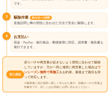
です。
3
駆除作業
約30分〜1時間
直接訪問し蜂の習性に合わせた方法で安全に駆除します。
4
お支払い
現金・PayPay・銀行振込・郵便振替に対応。請求書・報告書も
発行できます。
戻りバチや再営巣が起きないよう習性に合わせて駆除
していますが、万が一同じ場所に再営巣した場合は
ワ
ンシーズン無料で再施工
をお約束。最後まで責任を持
安心保証
って対応します。
※駆除後に別の場所へ新しく作られた巣や、別種のハチの営巣は
対象外です。詳しくはお気軽にお問い合わせください。