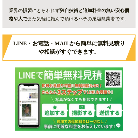
【ハチより恐いボッタくり業者にひかからな
い為の注意点】
業界の慣習にとらわれず
独自技術と追加料金の無い安心価
『現場を見ないと見積れない』という
格や人で
また気軽に頼んで頂けるハチの巣駆除業者です。
業者は特に注意して下さい。
電話先がオペレーターの場合はそのほ
LINE・お電話・MAILから簡単に無料見積り
とんどが仲介サイトになります。
や相談がすぐできます。
スズメバチの駆除は習性を熟知しているかで
後が全然違う
ご依頼から駆除までの流れ
蜂の巣を見つけたら
ハチに刺されたら
殺虫剤を使用したことによる刺傷被害
知らないと怖いスズメバチの習性
スズメバチの引越しに注意！！