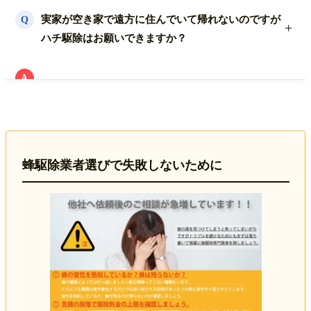
無料で発行可能です。
実家が空き家で遠方に住んでいて帰れないのですが
Q
写真添付の完了報告書なども添付可能ですので何でも
ハチ駆除はお願いできますか？
お申しつけ下さい。
A
空き家や別荘などの蜂の巣駆除依頼やご相談も多く頂
いております。
お立合い不要で蜂の巣の駆除前・撤去後の写真をLINE
やmailなどでお送りする事も可能です。
何でもお気軽にご相談ください。
蜂駆除業者選びで失敗しないために