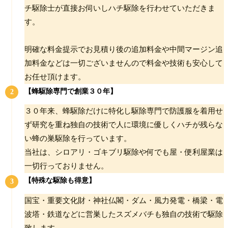
チ駆除士が直接お伺いしハチ駆除を行わせていただきま
す。
明確な料金提示でお見積り後の追加料金や中間マージン追
加料金などは一切ございませんので料金や技術も安心して
お任せ頂けます。
【蜂駆除専門で創業３０年】
３０年来、蜂駆除だけに特化し駆除専門で防護服を着用せ
ず研究を重ね独自の技術で人に環境に優しくハチが残らな
い蜂の巣駆除を行っています。
当社は、シロアリ・ゴキブリ駆除や何でも屋・便利屋業は
一切行っておりません。
【特殊な駆除も得意】
国宝・重要文化財・神社仏閣・ダム・風力発電・橋梁・電
波塔・鉄道などに営巣したスズメバチも独自の技術で駆除
致します。