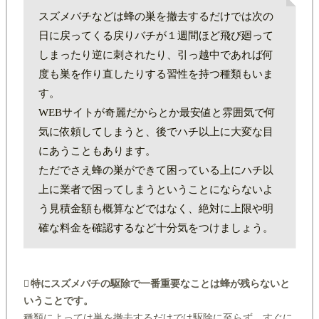
スズメバチなどは蜂の巣を撤去するだけでは次の
日に戻ってくる戻りバチが１週間ほど飛び廻って
しまったり逆に刺されたり、引っ越中であれば何
度も巣を作り直したりする習性を持つ種類もいま
す。
WEBサイトが奇麗だからとか最安値と雰囲気で何
気に依頼してしまうと、後でハチ以上に大変な目
にあうこともあります。
ただでさえ蜂の巣ができて困っている上にハチ以
上に業者で困ってしまうということにならないよ
う見積金額も概算などではなく、絶対に上限や明
確な料金を確認するなど十分気をつけましょう。
特にスズメバチの駆除で一番重要なことは蜂が残らないと
いうことです。
種類によっては巣を撤去するだけでは駆除に至らず、すぐに