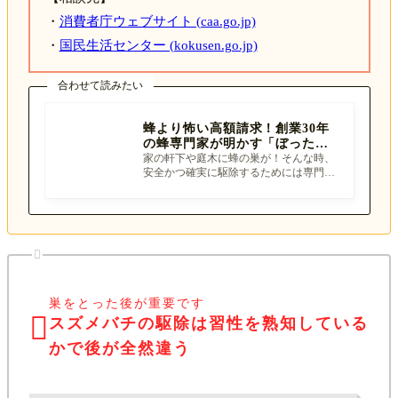
・
消費者庁ウェブサイト (caa.go.jp)
・
国民生活センター (kokusen.go.jp)
合わせて読みたい
蜂より怖い高額請求！創業30年
の蜂専門家が明かす「ぼったく
りに合わない」業者選びの罠と
家の軒下や庭木に蜂の巣が！そんな時、
安全かつ確実に駆除するためには専門業
対策
者への依頼が不可欠です。しかし、いざ
業者を探そう

巣をとった後が重要です

スズメバチの駆除は習性を熟知している
かで後が全然違う