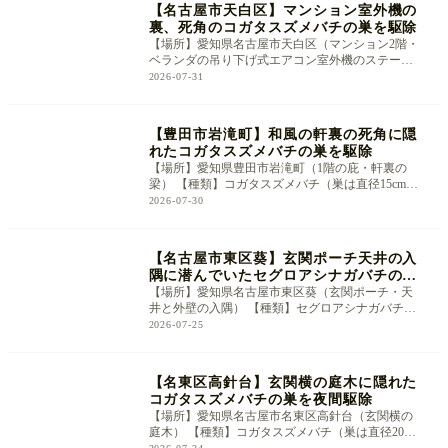
【名古屋市天白区】マンション室外機の
NEW
裏、死角のコガタスズメバチの巣を駆除
【場所】愛知県名古屋市天白区（マンション2階・
ベランダの吊り下げ式エアコン室外機のステー裏
／地上から約3m） 【種類】コガタ
2026-07-31
【豊田市岩滝町】和風の軒裏の死角に隠
NEW
れたコガタスズメバチの巣を駆除
【場所】愛知県豊田市岩滝町（1階の庇・軒裏の
梁） 【種類】コガタスズメバチ（巣は直径15cmほ
ど） 【状況】 「最近よく蜂を見かけ
2026-07-30
【名古屋市東区葵】玄関ポーチ天井の入
NEW
隅に潜んでいたセグロアシナガバチの巣
を駆除
【場所】愛知県名古屋市東区葵（玄関ポーチ・天
井と外壁の入隅） 【種類】セグロアシナガバチ
【状況】 「いきなり大きな蜂の巣が
2026-07-25
【名東区高針台】玄関横の庭木に隠れた
NEW
コガタスズメバチの巣を夜間駆除
【場所】愛知県名古屋市名東区高針台（玄関横の
庭木） 【種類】コガタスズメバチ（巣は直径20cm
ほど） 【状況】 「今まで全然気づ